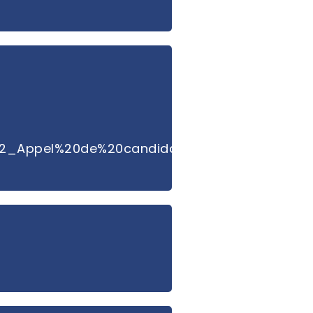
42_Appel%20de%20candidatures_Oct%202025_