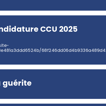
ndidature CCU 2025
ite-
d3e481a3ddd6524b/68f246dd06d4b9336a489d
 guérite