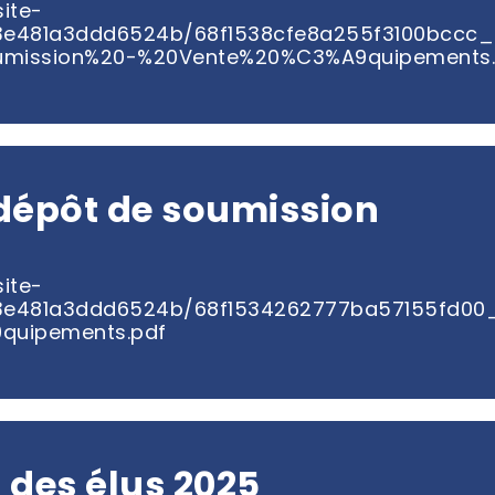
ite-
d3e481a3ddd6524b/68f1538cfe8a255f3100bccc
umission%20-%20Vente%20%C3%A9quipements.
dépôt de soumission
ite-
d3e481a3ddd6524b/68f1534262777ba57155fd00
quipements.pdf
 des élus 2025