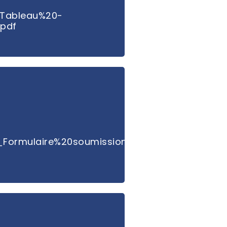
_Tableau%20-
pdf
_Formulaire%20soumission%20-