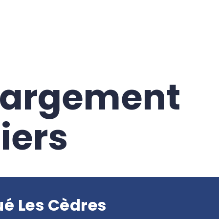
hargement
iers
 Les Cèdres