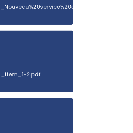
Nouveau%20service%20de%20transport%20coll
_Item_1-2.pdf