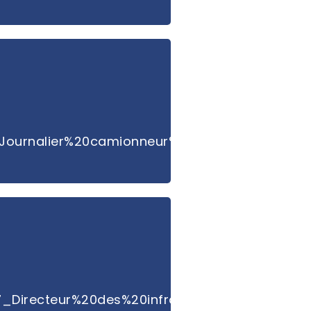
Journalier%20camionneur%202026_35h.pdf
Directeur%20des%20infrastructures_dga.pdf