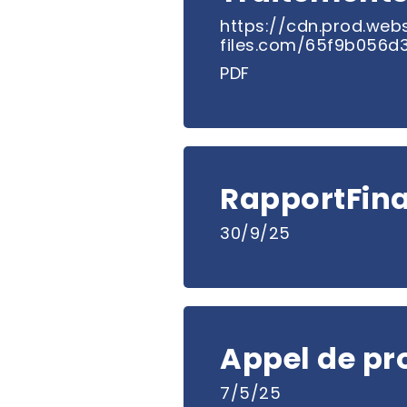
https://cdn.prod.webs
files.com/65f9b056
PDF
RapportFin
30/9/25
Appel de pr
7/5/25