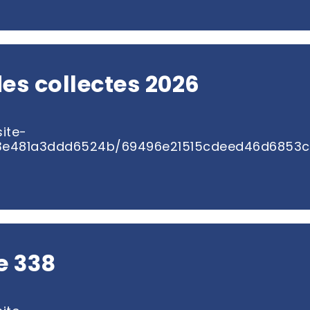
es collectes 2026
ite-
3e481a3ddd6524b/69496e21515cdeed46d6853c_
e 338