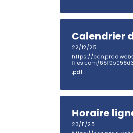
Calendrier d
22/12/25
https://cdn.prod.webs
files.com/65f9b056d
.pdf
Horaire lign
23/11/25