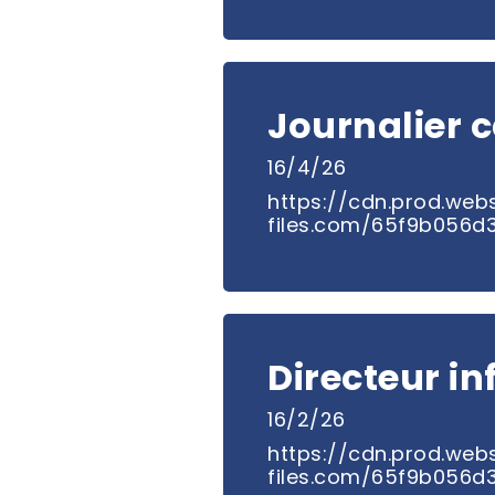
Journalier 
16/4/26
https://cdn.prod.webs
files.com/65f9b056
Directeur in
16/2/26
https://cdn.prod.webs
files.com/65f9b056d