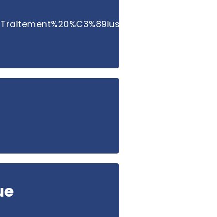
_Traitement%20%C3%89lus%202025.pdf
ue