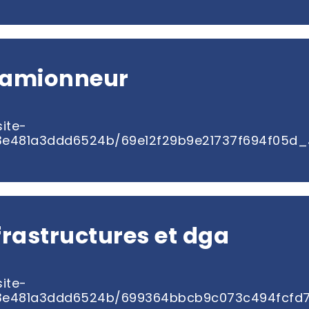
camionneur
ite-
d3e481a3ddd6524b/69e12f29b9e21737f694f05d_
frastructures et dga
ite-
3e481a3ddd6524b/699364bbcb9c073c494fcfd7_