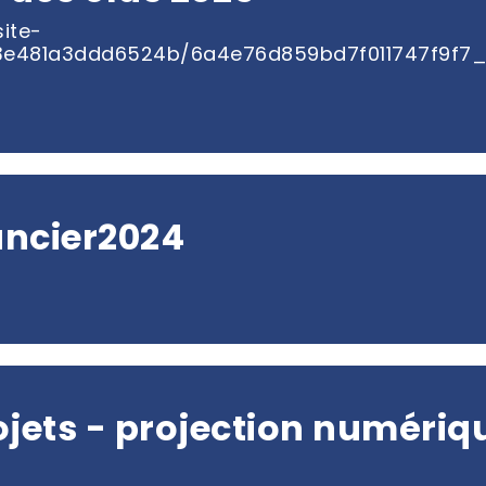
ite-
d3e481a3ddd6524b/6a4e76d859bd7f011747f9f7
ancier2024
ojets - projection numériq