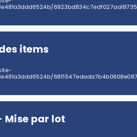
ite-
d3e481a3ddd6524b/6923bd834c7edf027aa18735_
 des items
ite-
d3e481a3ddd6524b/68f1547edada7b4b0608e087
 Mise par lot