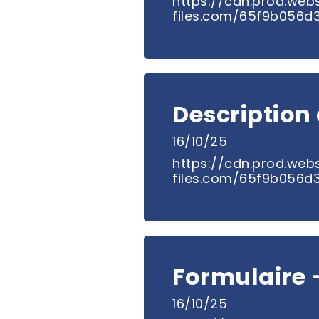
https://cdn.prod.webs
files.com/65f9b056
Description
16/10/25
https://cdn.prod.webs
files.com/65f9b056
Formulaire -
16/10/25