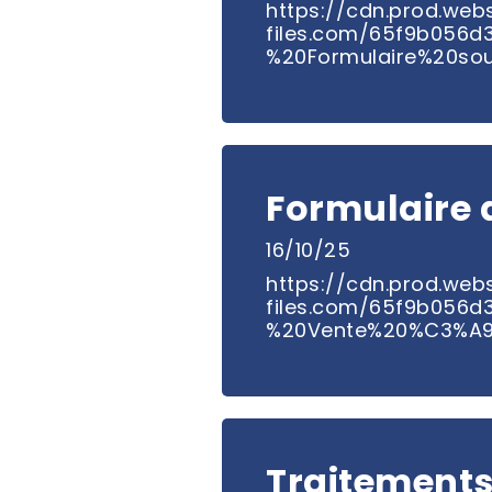
https://cdn.prod.webs
files.com/65f9b056
%20Formulaire%20so
Formulaire 
16/10/25
https://cdn.prod.webs
files.com/65f9b056
%20Vente%20%C3%A9
Traitements