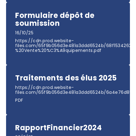
Formulaire dépôt de
soumission
16/10/25
https://cdn.prod.website-
files.com/65f9b056d3e481a3ddd6524b/68f15342627
%20Vente%20%C3%A9quipements.pdf
Traitements des élus 2025
https://cdn.prod.website-
files.com/65f9b056d3e481a3ddd6524b/6a4e76d859
PDF
RapportFinancier2024