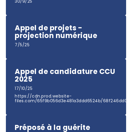
30/9/25
Appel de projets -
projection numérique
7/5/25
Appel de candidature CCU
2025
17/10/25
https://cdn.prod.website-
files.com/65f9b056d3e481a3ddd6524b/68f246dd0
Préposé à la guérite