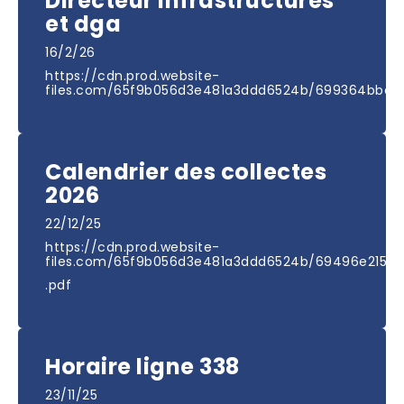
Directeur infrastructures
et dga
16/2/26
https://cdn.prod.website-
files.com/65f9b056d3e481a3ddd6524b/699364bbcb9
Calendrier des collectes
2026
22/12/25
https://cdn.prod.website-
files.com/65f9b056d3e481a3ddd6524b/69496e21515
.pdf
Horaire ligne 338
23/11/25