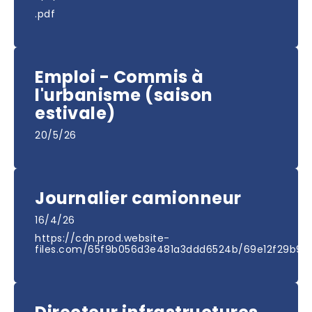
.pdf
Emploi - Commis à
l'urbanisme (saison
estivale)
20/5/26
Journalier camionneur
16/4/26
https://cdn.prod.website-
files.com/65f9b056d3e481a3ddd6524b/69e12f29b9e