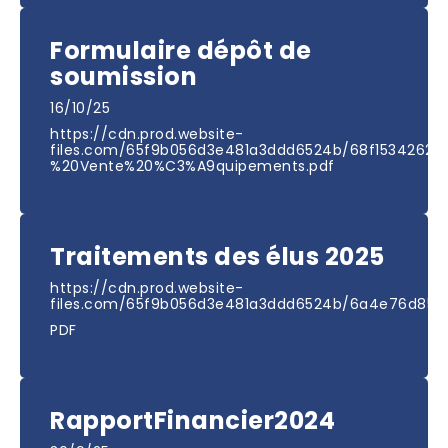
Formulaire dépôt de
soumission
16/10/25
https://cdn.prod.website-
files.com/65f9b056d3e481a3ddd6524b/68f15342627
%20Vente%20%C3%A9quipements.pdf
Traitements des élus 2025
https://cdn.prod.website-
files.com/65f9b056d3e481a3ddd6524b/6a4e76d859
PDF
RapportFinancier2024