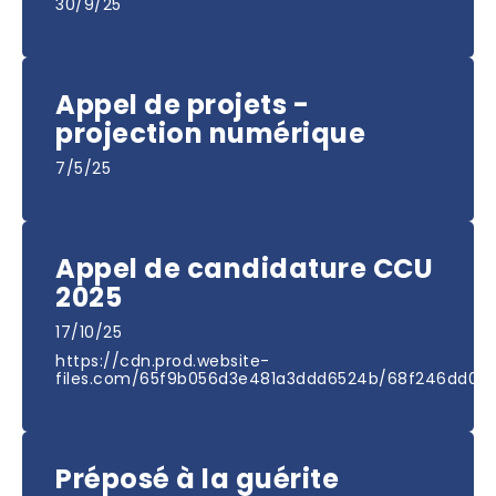
30/9/25
Appel de projets -
projection numérique
7/5/25
Appel de candidature CCU
2025
17/10/25
https://cdn.prod.website-
files.com/65f9b056d3e481a3ddd6524b/68f246dd0
Préposé à la guérite