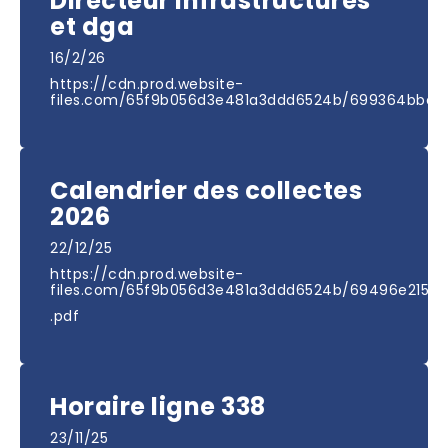
Directeur infrastructures
et dga
16/2/26
https://cdn.prod.website-
files.com/65f9b056d3e481a3ddd6524b/699364bbcb9
Calendrier des collectes
2026
22/12/25
https://cdn.prod.website-
files.com/65f9b056d3e481a3ddd6524b/69496e21515
.pdf
Horaire ligne 338
23/11/25