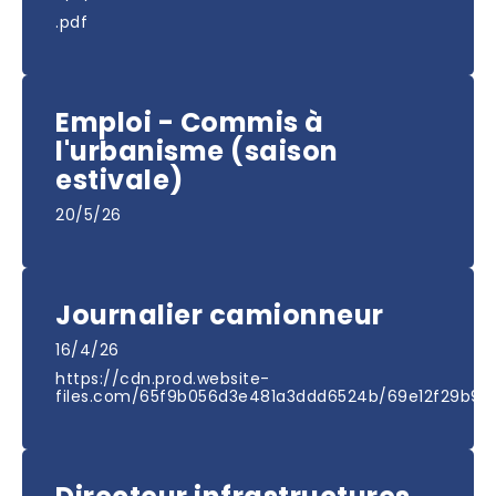
.pdf
Emploi - Commis à
l'urbanisme (saison
estivale)
20/5/26
Journalier camionneur
16/4/26
https://cdn.prod.website-
files.com/65f9b056d3e481a3ddd6524b/69e12f29b9e