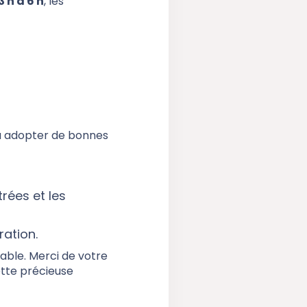
3 h à 6 h
, les
 à adopter de bonnes
rées et les
ration.
table. Merci de votre
ette précieuse