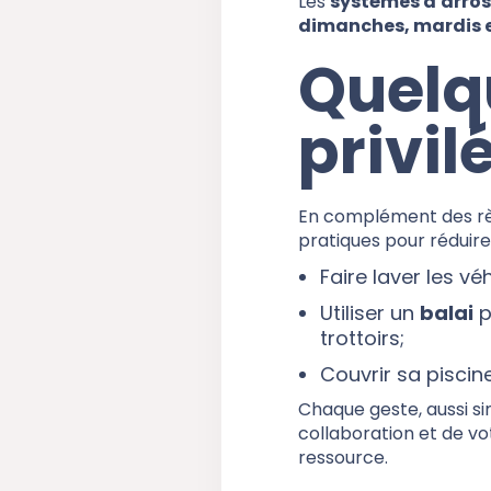
Les
systèmes d'arro
dimanches, mardis e
Quelq
privil
En complément des règ
pratiques pour réduir
Faire laver les v
Utiliser un
balai
p
trottoirs;
Couvrir sa piscine
Chaque geste, aussi si
collaboration et de v
ressource.