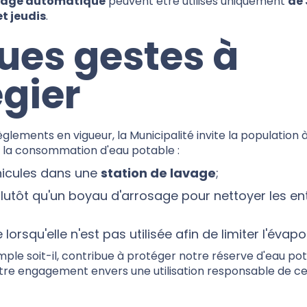
sage automatique
peuvent être utilisés uniquement
de 
t jeudis
.
ues gestes à
égier
lements en vigueur, la Municipalité invite la population
e la consommation d'eau potable :
éhicules dans une
station de lavage
;
lutôt qu'un boyau d'arrosage pour nettoyer les ent
 lorsqu'elle n'est pas utilisée afin de limiter l'évapo
mple soit-il, contribue à protéger notre réserve d'eau po
otre engagement envers une utilisation responsable de c