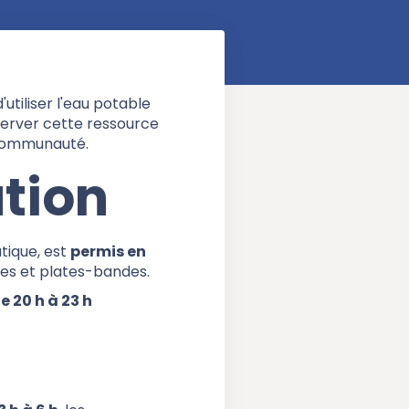
utiliser l'eau potable
server cette ressource
 communauté.
ation
atique, est
permis en
ères et plates-bandes.
e 20 h à 23 h