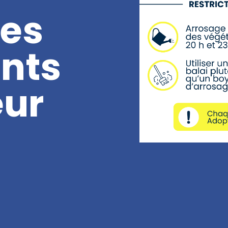
des
nts
eur