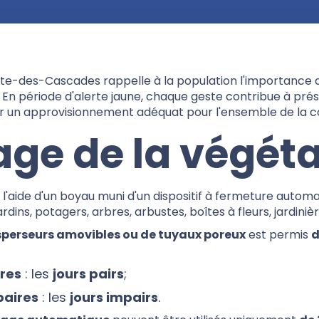
nte-des-Cascades rappelle à la population l'importance d'
 En période d'alerte jaune, chaque geste contribue à pré
rer un approvisionnement adéquat pour l'ensemble de la
age de la végét
à l'aide d'un boyau muni d'un dispositif à fermeture autom
ardins, potagers, arbres, arbustes, boîtes à fleurs, jardini
perseurs amovibles ou de tuyaux poreux
est permis
d
res
: les
jours pairs
;
paires
: les
jours impairs
.